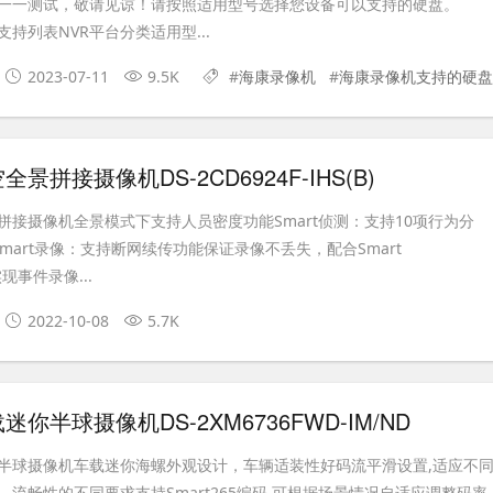
一一测试，敬请见谅！请按照适用型号选择您设备可以支持的硬盘。
支持列表NVR平台分类适用型...
2023-07-11
9.5K
#
海康录像机
#
海康录像机支持的硬盘
景拼接摄像机DS-2CD6924F-IHS(B)
拼接摄像机全景模式下支持人员密度功能Smart侦测：支持10项行为分
mart录像：支持断网续传功能保证录像不丢失，配合Smart
实现事件录像...
2022-10-08
5.7K
你半球摄像机DS-2XM6736FWD-IM/ND
半球摄像机车载迷你海螺外观设计，车辆适装性好码流平滑设置,适应不
流畅性的不同要求支持Smart265编码,可根据场景情况自适应调整码率