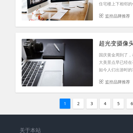
住宅楼上下相邻的邻
监控品牌推荐
超光变摄像头
国庆黄金周到了，
大美景点早已经在
如今人们出游时的常
监控品牌推荐
1
2
3
4
5
关于本站