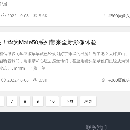
居...
2022-10-08
3.6K
#
360摄像头
！华为Mate50系列带来全新影像体验
相信很多同学应该早早就已经规划好了难得的出游计划了吧？大好河山、
召唤着我们，用眼睛和心境去感受他们，甚至用镜头记录他们已经成为现
态。Emmm，当然！单...
2022-10-08
3.9K
#
360摄像头
6
7
8
9
10
下页
尾页
联系我们