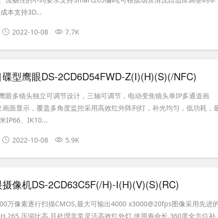
本支持3D...
2022-10-08
7.7K
鹰眼DS-2CD6D54FWD-Z(I)(H)(S)(/NFC)
鹰眼多镜头独立可调节设计，三轴可调节，电动变焦镜头单IP多通道画
立画面显示，覆盖多角度监控采用高效红外阵列灯，补光均匀，低功耗，
P66、IK10...
2022-10-08
5.9K
DS-2CD63C5F(/H)-I(H)(V)(S)(RC)
0万像素逐行扫描CMOS,最大可输出4000 x3000@20fps图像采用先进
H.265,压缩比高,且处理非常灵活高效红外灯,使用寿命长,360度全方位补