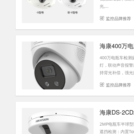
光,...
监控品牌推荐
海康400万
400万电瓶车检
灯，联动声音报警最高
持背光补偿，强光抑.
监控品牌推荐
海康DS-2CD2
2MP电瓶车半球
遮挡检测：内置T