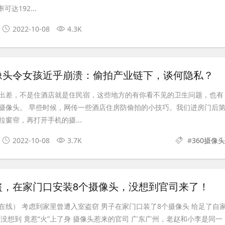
可达192...
2022-10-08
4.3K
像头令女孩近乎崩溃：偷拍产业链下，谈何隐私？
出差，不是住酒店就是住民宿，这些地方的有你看不见的卫生问题，也有
摄像头。 早些时候，网传一些酒店住房防偷拍的小技巧。我们进房门后
窗帘，再打开手机的摄...
2022-10-08
3.7K
#
360摄像头
盗，在家门口安装8个摄像头，没想到官司来了！
在线） 考虑到家里曾遭入室盗窃 男子在家门口装了8个摄像头 给足了自
没想到 竟惹“火”上了身 摄像头惹来的官司 广东广州，老赵和小李是同一