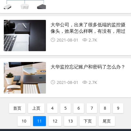
大华公司，出来了很多低端的监控摄
像头，效果怎么样啊，有没有，用过
的，朋友，评价一下？
2021-08-01
2.7K
大华监控忘记账户和密码了怎么办？
2021-08-01
2.7K
首页
上页
4
5
6
7
8
9
10
11
12
13
下页
尾页