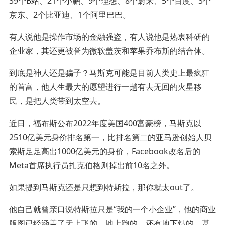
39个B站、21个小鹏、9个理想、8个蔚来、5个百度、3个
京东、2个比亚迪、1个阿里巴巴。
有人说他是操作市场的金融强盗，有人说他是热衷科研的
企业家，其还更被誉为微软盖茨和苹果乔布斯的结合体。
到底是神人还是骗子？马斯克可能是目前人类史上最疯狂
的首富，他人生最大的愿望进行一趟有去无回的火星移
民，是把人类带到太空去。
近日，福布斯公布2022年度美国400富豪榜，马斯克以
2510亿美元身价排名第一，比排名第二的亚马逊创始人贝
索斯足足高出1000亿美元的身价，Facebook改名后的
Meta首席执行员扎克伯格则掉出前10名之外。
如果提到马斯克还是只想到特斯拉，那你就太out了。
他自己就曾亲口说特斯拉只是“我的一个小企业”，他的商业
版图已经涵盖了天上飞的、地上跑的、还有地下钻的，甚