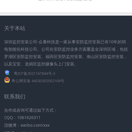
关于本站
深圳监控安装公司-众番科技是一家从事安防监控安装已有10年的弱
电智能化科技公司。公司在安防监控业务方面覆盖全深圳区域，包括
罗湖区安防监控安装、福田区安防监控安装、南山区安防监控安装，
以及宝安、龙岗区监控摄像头上门安装。
粤ICP备2021167844号-3
粤公网安备 44030302002104号
联系我们
合作或咨询可通过如下方式：
QQ：1061626311
微博：weibo.com/xxx